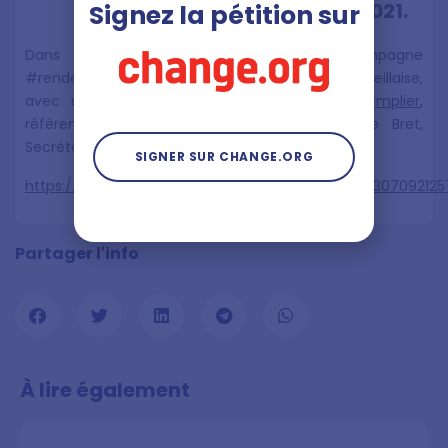
2020 au jeudi 7 janvier 2021.
Signez la pétition sur
Dans les kiosques ce weekend, la campagne
#rendezlesdoleances est à la Une de La Marseillaise,
avec une interview croisée de
Yoann Le Templier
,
référent territorial à Montpellier, et Didier Le Bret,
Secrétaire Général de l’association.
SIGNER SUR CHANGE.ORG
https://twitter.com/AmelieGoursaud/status/134030709212
Partager l'info
À lire également