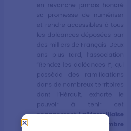
en revanche jamais honoré
sa promesse de numériser
et rendre accessibles à tous
les doléances déposées par
des milliers de Français. Deux
ans plus tard, l’association
“Rendez les doléances !”, qui
possède des ramifications
dans de nombreux territoires
dont l’Hérault, exhorte le
pouvoir à tenir cet
engagement.
La Marseillaise
du vendredi 18 décembre