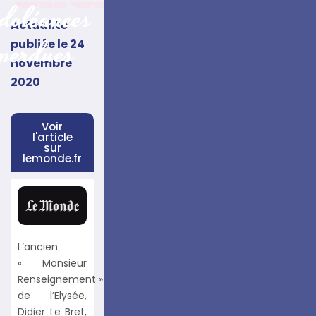
doléances
Actualité
perdues
publiée le
24
novembre
2020
Voir
l'article
sur
lemonde.fr
L’ancien
« Monsieur
Renseignement »
de l’Elysée,
Didier Le Bret,