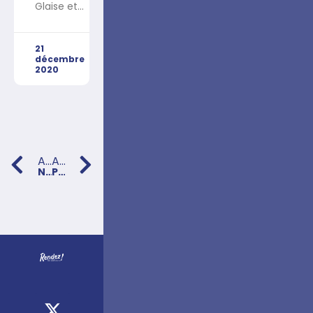
Glaise et
21
décembre
2020
ARTICLE PRÉCÉDENT
ARTICLE SUIVANT
Notre tribune dans Le Monde
PARIS : Lancement de l’association « Rendez les doléances » !