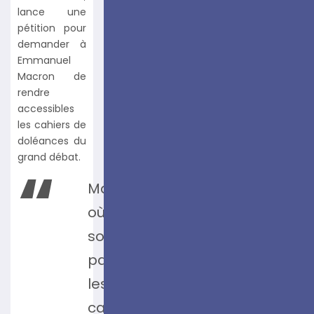
lance une
pétition pour
demander à
Emmanuel
Macron de
rendre
accessibles
les cahiers de
doléances du
grand débat.
Mais
où
sont
passés
les
cahiers