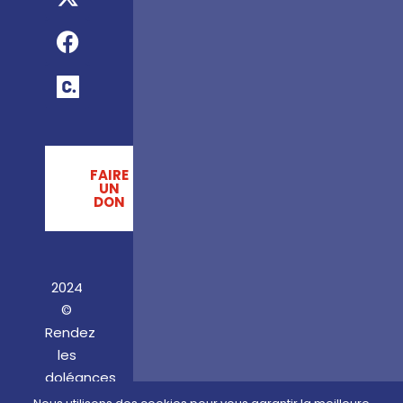
FAIRE
UN
DON
2024
©
Rendez
les
doléances
! –