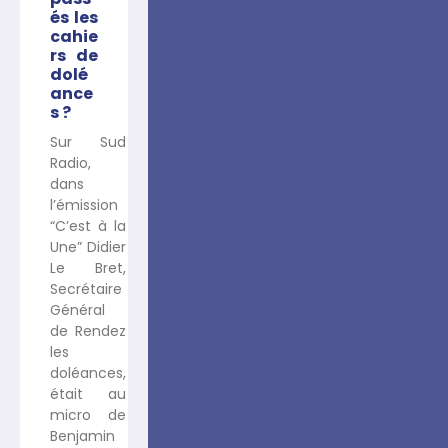
és les
cahie
rs de
dolé
ance
s ?
Sur Sud
Radio,
dans
l’émission
“C’est à la
Une” Didier
Le Bret,
Secrétaire
Général
de Rendez
les
doléances,
était au
micro de
Benjamin